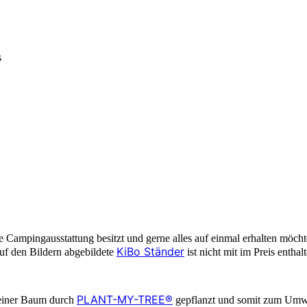
s
ine Campingausstattung besitzt und gerne alles auf einmal erhalten möc
KiBo Ständer
uf den Bildern abgebildete
ist nicht mit im Preis entha
PLANT-MY-TREE®
leiner Baum durch
gepflanzt und somit zum Umwel