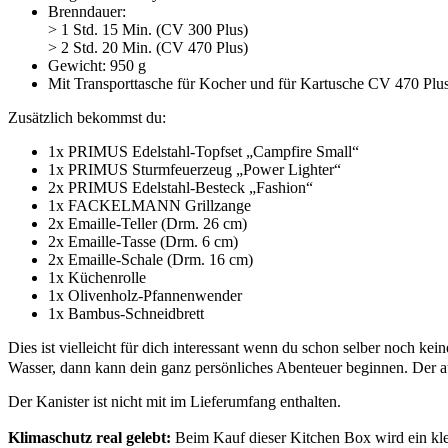
Brenndauer:
> 1 Std. 15 Min. (CV 300 Plus)
> 2 Std. 20 Min. (CV 470 Plus)
Gewicht: 950 g
Mit Transporttasche für Kocher und für Kartusche CV 470 Plu
Zusätzlich bekommst du:
1x PRIMUS Edelstahl-Topfset „Campfire Small“
1x PRIMUS Sturmfeuerzeug „Power Lighter“
2x PRIMUS Edelstahl-Besteck „Fashion“
1x FACKELMANN Grillzange
2x Emaille-Teller (Drm. 26 cm)
2x Emaille-Tasse (Drm. 6 cm)
2x Emaille-Schale (Drm. 16 cm)
1x Küchenrolle
1x Olivenholz-Pfannenwender
1x Bambus-Schneidbrett
Dies ist vielleicht für dich interessant wenn du schon selber noch ke
Wasser, dann kann dein ganz persönliches Abenteuer beginnen. Der a
Der Kanister ist nicht mit im Lieferumfang enthalten.
Klimaschutz real gelebt:
Beim Kauf dieser Kitchen Box wird ein k