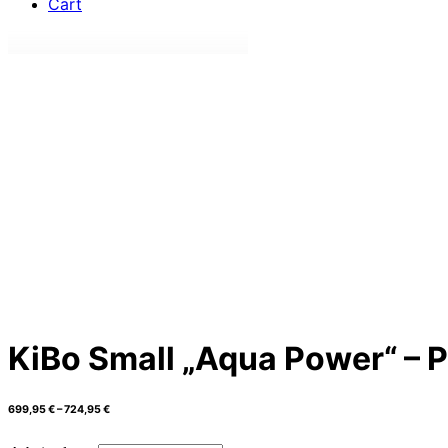
Cart
KiBo Small „Aqua Power“ – P
699,95
€
–
724,95
€