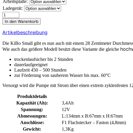
Arbeitsplatte:
Ladegerät:
KiBo
Small
In den Warenkorb
„Aqua
Power“
Artikelbeschreibung
-
Paket
Die KiBo Small gibt es nun auch mit einem 28 Zentimeter Durchmes
3
hochw
Wie auch das größere Modell besitzt diese Variante die gleiche
Menge
trockenlaufsicher bis 2 Stunden
dauerlaufgeeignet
Laufzeit 450 – 500 Stunden
zur Förderung von sauberem Wasser bis max. 60°C
Versorgt wird die Pumpe mit Strom über einen extrem zyklenfesten 1
Produktdetails
Kapazität (Ah):
3,4Ah
Spannung:
12V
Abmessungen:
L:134mm x B:67mm x H:67mm
Anschlüsse:
F1 Flachstecker – Faston (4,8mm)
Gewicht:
1,3Kg