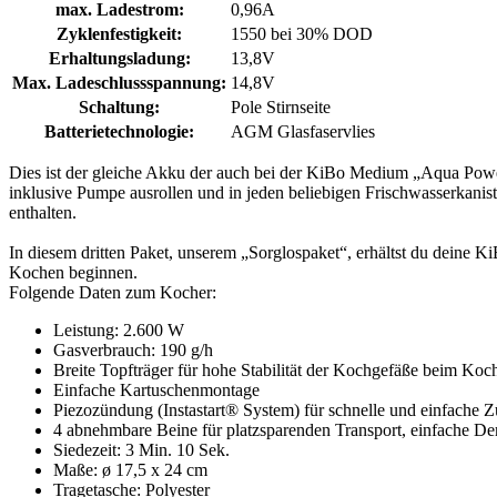
max. Ladestrom:
0,96A
Zyklenfestigkeit:
1550 bei 30% DOD
Erhaltungsladung:
13,8V
Max. Ladeschlussspannung:
14,8V
Schaltung:
Pole Stirnseite
Batterietechnologie:
AGM Glasfaservlies
Dies ist der gleiche Akku der auch bei der KiBo Medium „Aqua Power
inklusive Pumpe ausrollen und in jeden beliebigen Frischwasserkanist
enthalten.
In diesem dritten Paket, unserem „Sorglospaket“, erhältst du dein
Kochen beginnen.
Folgende Daten zum Kocher:
Leistung: 2.600 W
Gasverbrauch: 190 g/h
Breite Topfträger für hohe Stabilität der Kochgefäße beim Koc
Einfache Kartuschenmontage
Piezozündung (Instastart® System) für schnelle und einfache
4 abnehmbare Beine für platzsparenden Transport, einfache 
Siedezeit: 3 Min. 10 Sek.
Maße: ø 17,5 x 24 cm
Tragetasche: Polyester