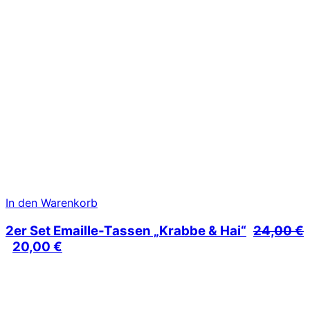
In den Warenkorb
2er Set Emaille-Tassen „Krabbe & Hai“
24,00
€
Ursprünglicher
Aktueller
20,00
€
Preis
Preis
war:
ist:
24,00 €
20,00 €.