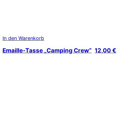
In den Warenkorb
Emaille-Tasse „Camping Crew“
12,00
€