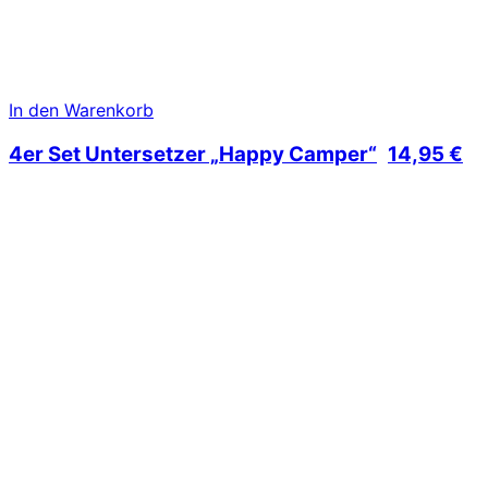
In den Warenkorb
4er Set Untersetzer „Happy Camper“
14,95
€