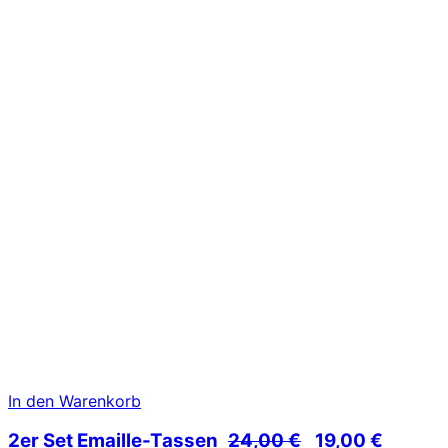
In den Warenkorb
Ursprünglicher
Aktuell
2er Set Emaille-Tassen
24,00
€
19,00
€