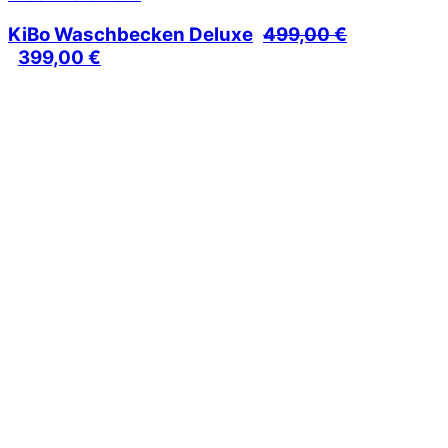
KiBo Waschbecken Deluxe
499,00
€
Ursprünglicher
Aktueller
399,00
€
Preis
Preis
war:
ist:
499,00 €
399,00 €.