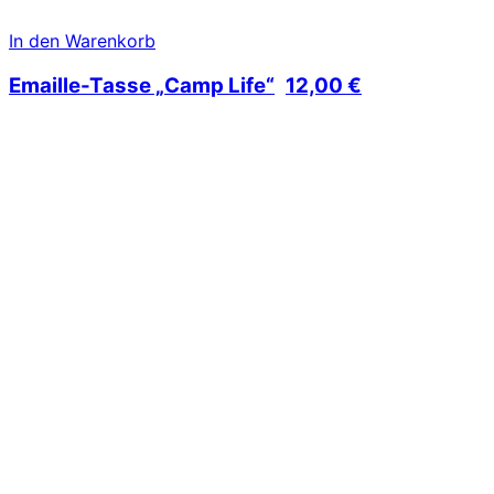
In den Warenkorb
Emaille-Tasse „Camp Life“
12,00
€