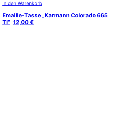
In den Warenkorb
Emaille-Tasse „Karmann Colorado 665
TI“
12,00
€