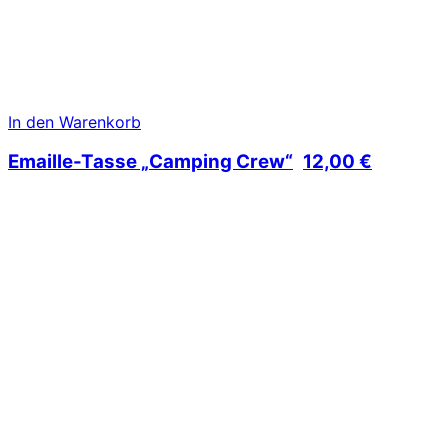
In den Warenkorb
Emaille-Tasse „Camping Crew“
12,00
€