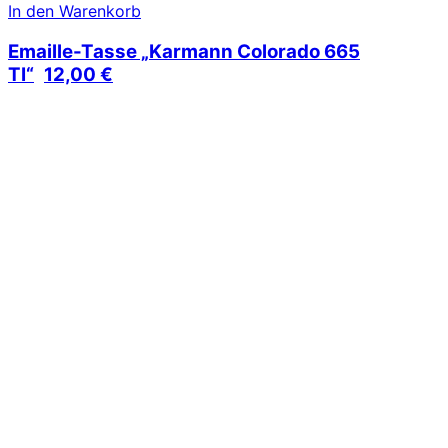
In den Warenkorb
Emaille-Tasse „Karmann Colorado 665
TI“
12,00
€