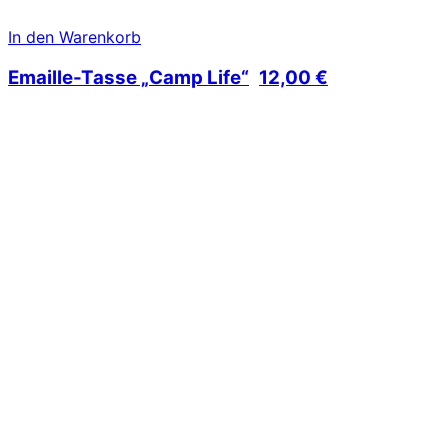
In den Warenkorb
Emaille-Tasse „Camp Life“
12,00
€