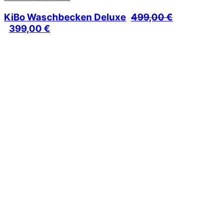
KiBo Waschbecken Deluxe
499,00
€
Ursprünglicher
Aktueller
399,00
€
Preis
Preis
war:
ist:
499,00 €
399,00 €.