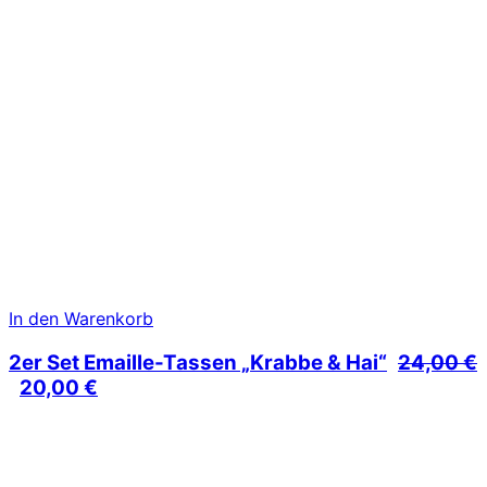
In den Warenkorb
2er Set Emaille-Tassen „Krabbe & Hai“
24,00
€
Ursprünglicher
Aktueller
20,00
€
Preis
Preis
war:
ist:
24,00 €
20,00 €.