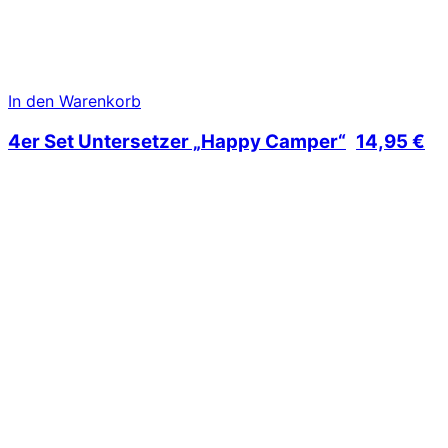
In den Warenkorb
4er Set Untersetzer „Happy Camper“
14,95
€