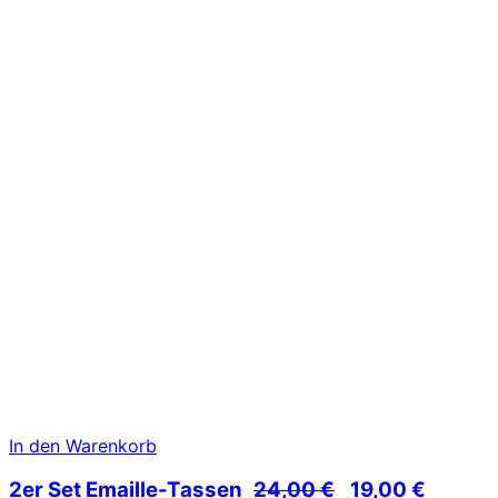
In den Warenkorb
Ursprünglicher
Aktuell
2er Set Emaille-Tassen
24,00
€
19,00
€