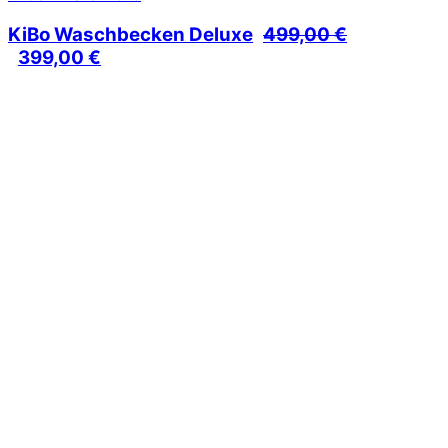
KiBo Waschbecken Deluxe
499,00
€
Ursprünglicher
Aktueller
399,00
€
Preis
Preis
war:
ist:
499,00 €
399,00 €.