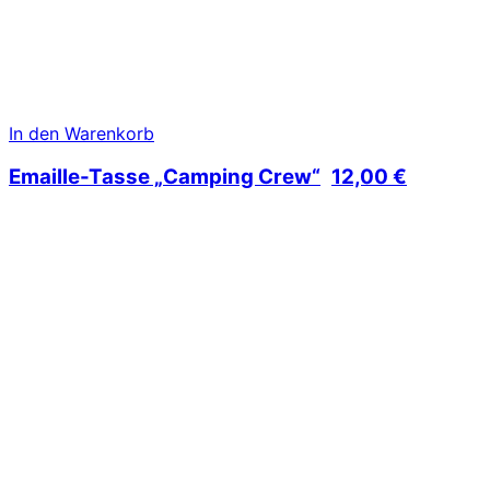
In den Warenkorb
Emaille-Tasse „Camping Crew“
12,00
€