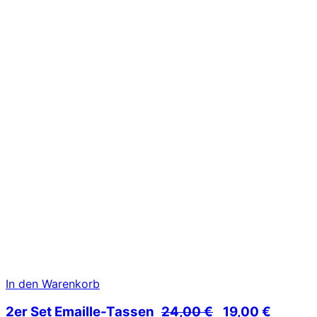
In den Warenkorb
Ursprünglicher
Aktuell
2er Set Emaille-Tassen
24,00
€
19,00
€