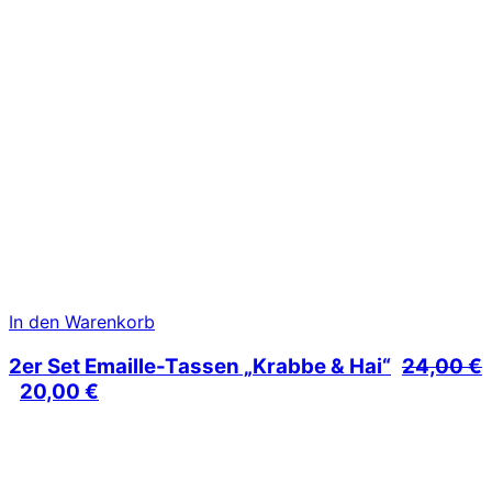
In den Warenkorb
2er Set Emaille-Tassen „Krabbe & Hai“
24,00
€
Ursprünglicher
Aktueller
20,00
€
Preis
Preis
war:
ist:
24,00 €
20,00 €.