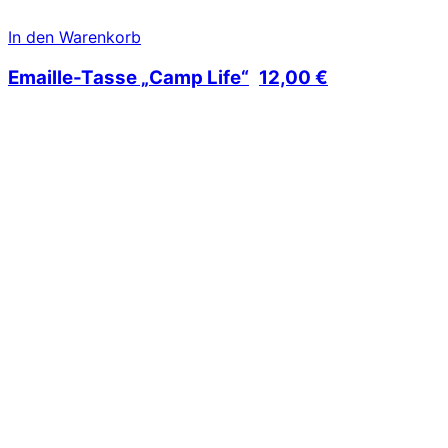
In den Warenkorb
Emaille-Tasse „Camp Life“
12,00
€