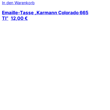
In den Warenkorb
Emaille-Tasse „Karmann Colorado 665
TI“
12,00
€