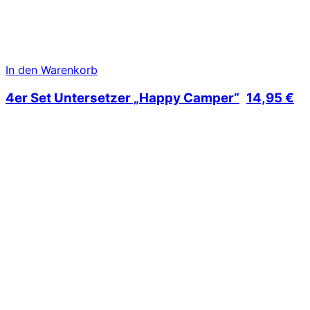
In den Warenkorb
4er Set Untersetzer „Happy Camper“
14,95
€