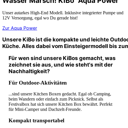
Wasser Marsch! KiBo "Aqua Power"
Unser autarkes High-End Modell. Inklusive integrierter Pumpe und
12V Versorgung, egal wo Du gerade bist!
Zur Aqua Power
Unsere
KiBo
ist
die
kompakte
und
leichte
Outdo
Küche.
Alles
dabei
vom
Einsteigermodell
bis
zu
Für wen sind unsere KiBos gemacht, was
zeichnet sie aus, und wie steht's mit der
Nachhaltigkeit?
Für Outdoor-Aktivitäten
...sind unsere Kitchen Boxen gedacht. Egal ob Camping,
beim Wandern oder einfach zum Picknick. Selbst als
Festivalbox hat sich unsere Kitchen Box bewährt. Perfekt
für Mini-Camper und Dachzelt-Freunde.
Kompakt transportabel