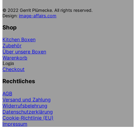
© 2022 Gerrit Plümecke. All rights reserved.
Design:
image-affairs.com
Shop
Kitchen Boxen
Zubehör
Über unsere Boxen
Warenkorb
Login
Checkout
Rechtliches
AGB
Versand und Zahlung
Widerrufsbelehrung
Datenschutzerklärung
Cookie-Richtlinie (EU)
Impressum