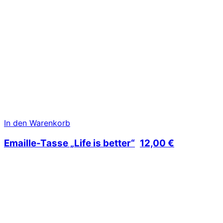
In den Warenkorb
Emaille-Tasse „Life is better“
12,00
€