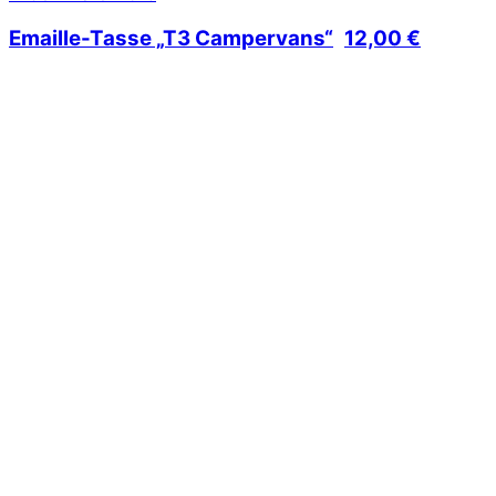
Emaille-Tasse „T3 Campervans“
12,00
€