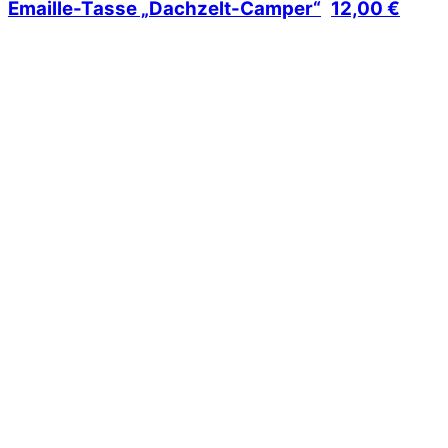
Emaille-Tasse „Dachzelt-Camper“
12,00
€