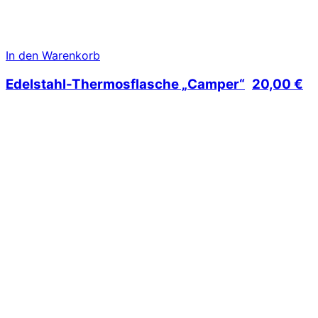
In den Warenkorb
Edelstahl-Thermosflasche „Camper“
20,00
€