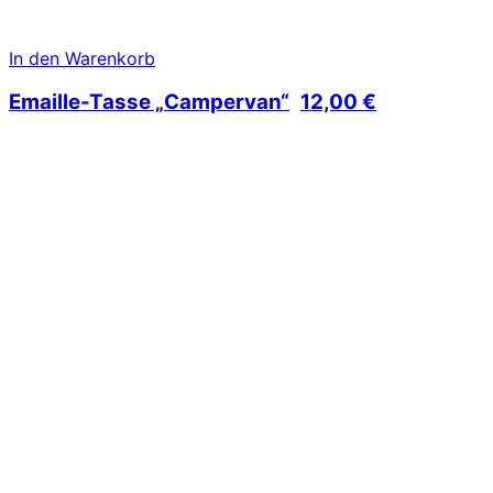
In den Warenkorb
Emaille-Tasse „Campervan“
12,00
€