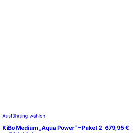
Dieses
Ausführung wählen
Produkt
KiBo Medium „Aqua Power“ – Paket 2
679,95
€
weist