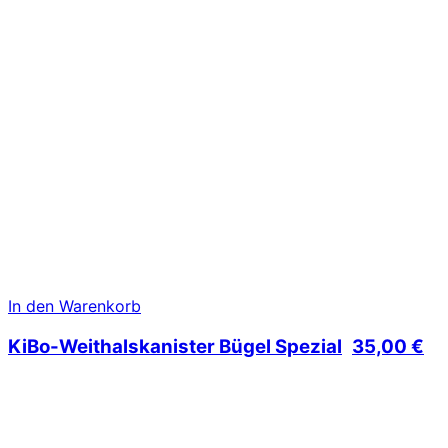
In den Warenkorb
KiBo-Weithalskanister Bügel Spezial
35,00
€